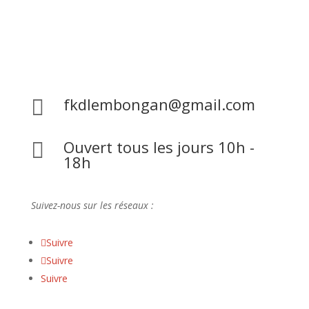
Bali 80771, Indonésie
WhatsApp : +62 823 41 80 65

99
fkdlembongan@gmail.com

Ouvert tous les jours 10h -

18h
Suivez-nous sur les réseaux :
Suivre
Suivre
Suivre